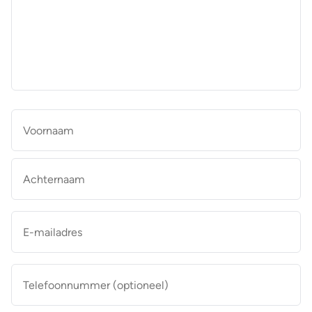
aan
de
makelaar
*
Naam
*
Vo
Ac
E-
mailadres
*
Telefoonnummer
(optioneel)