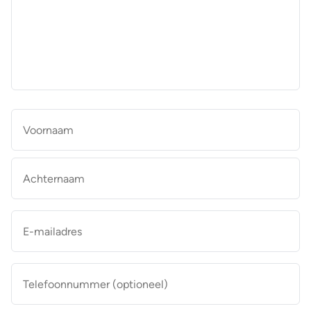
aan
de
makelaar
*
Naam
*
Vo
Ac
E-
mailadres
*
Telefoonnummer
(optioneel)