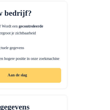
w bedrijf?
f! Wordt een
gecontroleerde
rgroot je zichtbaarheid
ctuele gegevens
en hogere positie in onze zoekmachine
Aan de slag
gegevens