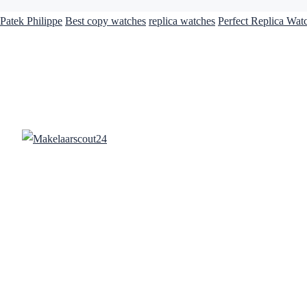
Patek Philippe
Best copy watches
replica watches
Perfect Replica Wat