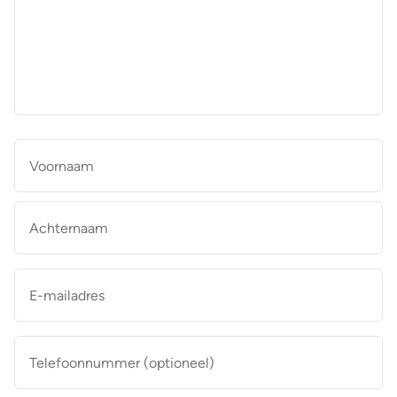
aan
de
makelaar
*
Naam
*
Vo
Ac
E-
mailadres
*
Telefoonnummer
(optioneel)