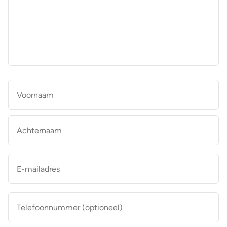
aan
de
makelaar
*
Naam
*
Vo
Ac
E-
mailadres
*
Telefoonnummer
(optioneel)