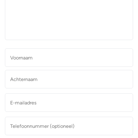
aan
de
makelaar
*
Naam
*
Vo
Ac
E-
mailadres
*
Telefoonnummer
(optioneel)