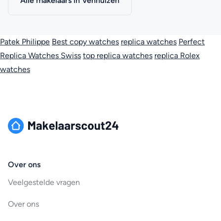
Alle makelaars in Venhuizen
Patek Philippe
Best copy watches
replica watches
Perfect
Replica Watches Swiss
top replica watches
replica Rolex
watches
Over ons
Veelgestelde vragen
Over ons