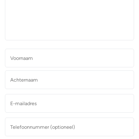
aan
de
makelaar
*
Naam
*
Vo
Ac
E-
mailadres
*
Telefoonnummer
(optioneel)