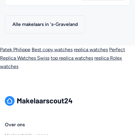
Alle makelaars in 's-Graveland
Patek Philippe
Best copy watches
replica watches
Perfect
Replica Watches Swiss
top replica watches
replica Rolex
watches
Over ons