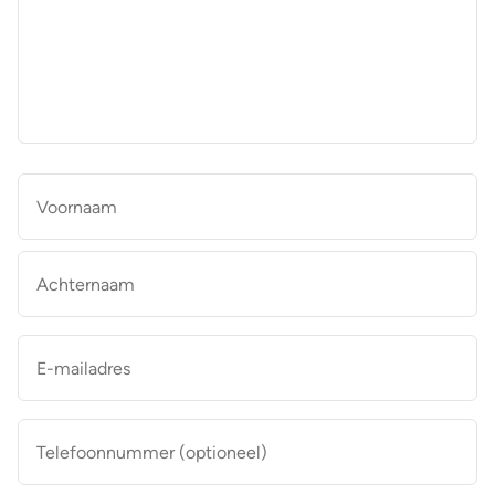
aan
de
makelaar
*
Naam
*
Vo
Ac
E-
mailadres
*
Telefoonnummer
(optioneel)