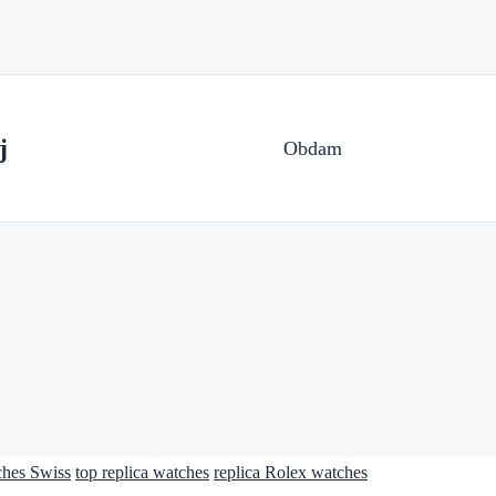
j
Obdam
ches Swiss
top replica watches
replica Rolex watches