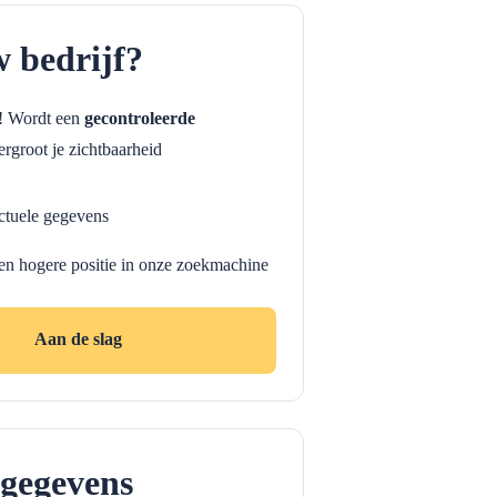
w bedrijf?
f! Wordt een
gecontroleerde
rgroot je zichtbaarheid
ctuele gegevens
en hogere positie in onze zoekmachine
Aan de slag
gegevens