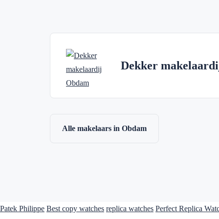
Dekker makelaardi
Alle makelaars in Obdam
Patek Philippe
Best copy watches
replica watches
Perfect Replica Wat