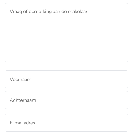
Vraag
of
opmerking
aan
de
makelaar
*
Naam
*
Vo
Ac
E-
mailadres
*