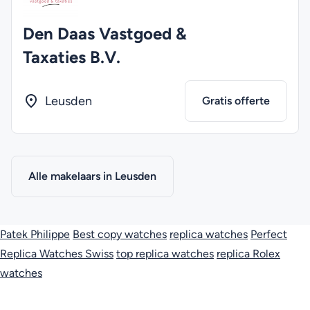
Den Daas Vastgoed &
Taxaties B.V.
Leusden
Gratis offerte
Alle makelaars in Leusden
Patek Philippe
Best copy watches
replica watches
Perfect
Replica Watches Swiss
top replica watches
replica Rolex
watches