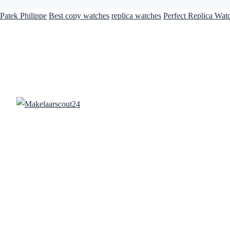
Patek Philippe
Best copy watches
replica watches
Perfect Replica Wat