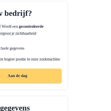
w bedrijf?
f! Wordt een
gecontroleerde
rgroot je zichtbaarheid
ctuele gegevens
en hogere positie in onze zoekmachine
Aan de slag
gegevens