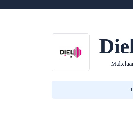
Die
Makelaa
T