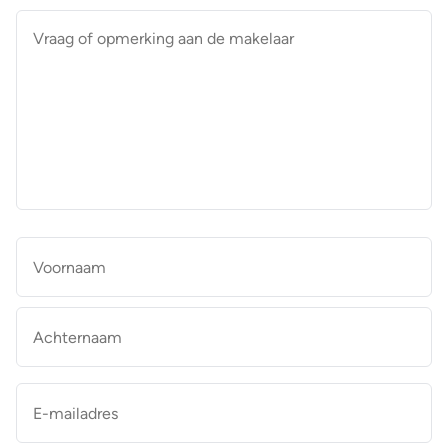
Vraag
of
opmerking
aan
de
makelaar
*
Naam
*
Vo
Ac
E-
mailadres
*