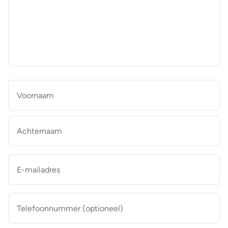
aan
de
makelaar
*
Naam
*
Vo
Ac
E-
mailadres
*
Telefoonnummer
(optioneel)