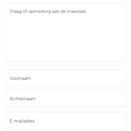
Vraag
of
opmerking
aan
de
makelaar
*
Naam
*
Vo
Ac
E-
mailadres
*