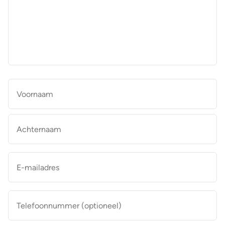
aan
de
makelaar
*
Naam
*
Vo
Ac
E-
mailadres
*
Telefoonnummer
(optioneel)