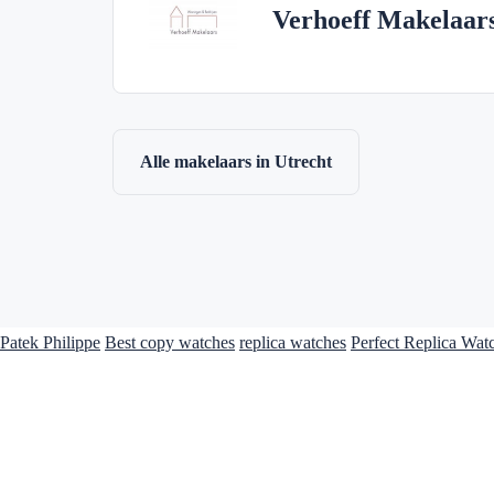
Verhoeff Makelaars
Alle makelaars in Utrecht
Patek Philippe
Best copy watches
replica watches
Perfect Replica Wat