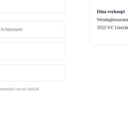
Dina verkoopt
Westinghousestra
naam
Achternaam
3555 VC
Utrech
erwerken van uw bericht.