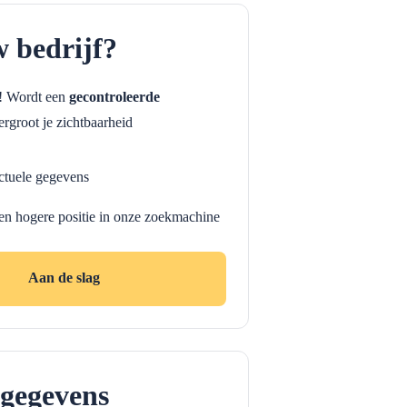
w bedrijf?
f! Wordt een
gecontroleerde
rgroot je zichtbaarheid
ctuele gegevens
en hogere positie in onze zoekmachine
Aan de slag
gegevens