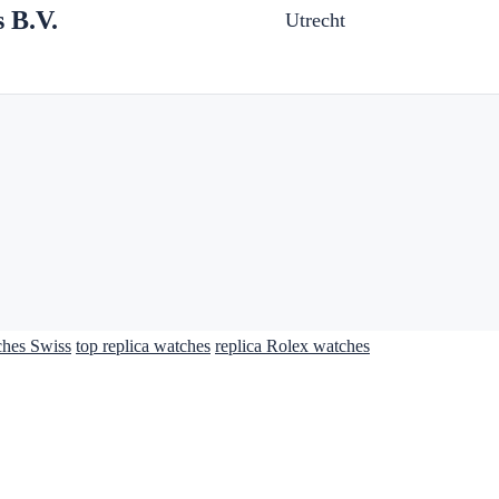
 B.V.
Utrecht
ches Swiss
top replica watches
replica Rolex watches