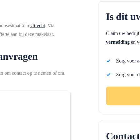
Is dit u
ousestraat 6 in
Utrecht
. Via
Claim uw bedrij
erte aan bij deze makelaar.
vermelding
en ve
aanvragen
Zorg voor a
ken om contact op te nemen of om
Zorg voor e
Contact