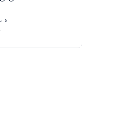
at 6
t