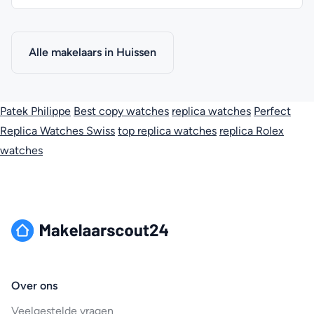
Alle makelaars in Huissen
Patek Philippe
Best copy watches
replica watches
Perfect
Replica Watches Swiss
top replica watches
replica Rolex
watches
Over ons
Veelgestelde vragen