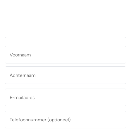
aan
de
makelaar
*
Naam
*
Vo
Ac
E-
mailadres
*
Telefoonnummer
(optioneel)