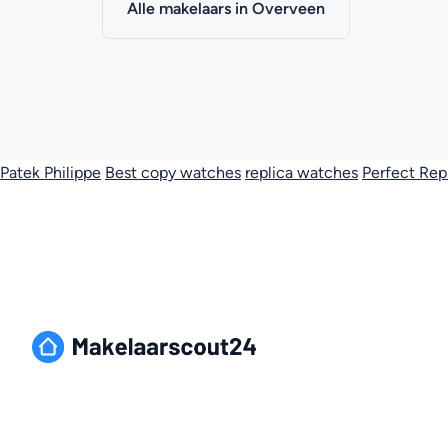
Alle makelaars in Overveen
Patek Philippe
Best copy watches
replica watches
Perfect Rep