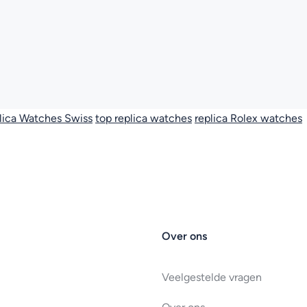
lica Watches Swiss
top replica watches
replica Rolex watches
Over ons
Veelgestelde vragen