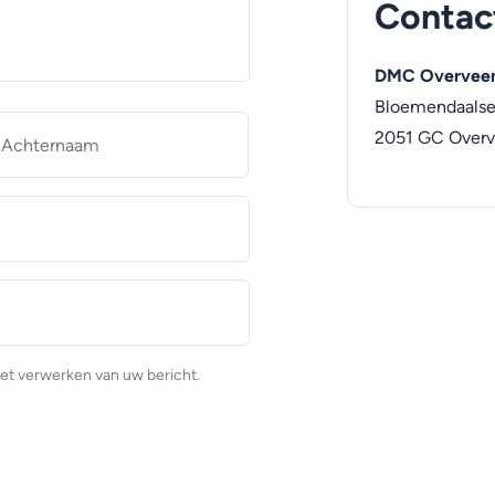
Contac
DMC Overvee
Bloemendaals
naam
Achternaam
2051 GC
Over
et verwerken van uw bericht.