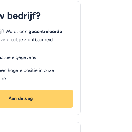
uw bedrijf?
jf! Wordt een
gecontroleerde
vergroot je zichtbaarheid
actuele gegevens
een hogere positie in onze
ine
Aan de slag