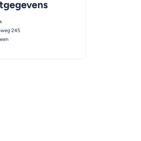
tgegevens
n
eweg 245
veen