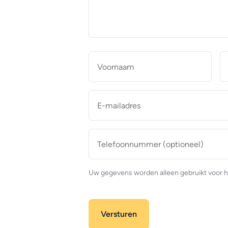
makelaar
*
Naam
*
Voor
E-
mailadres
*
Telefoonnummer
(optioneel)
Uw gegevens worden alleen gebruikt voor h