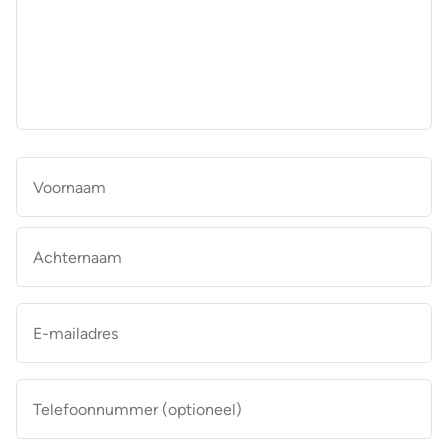
aan
de
makelaar
*
Naam
*
Vo
Ac
E-
mailadres
*
Telefoonnummer
(optioneel)