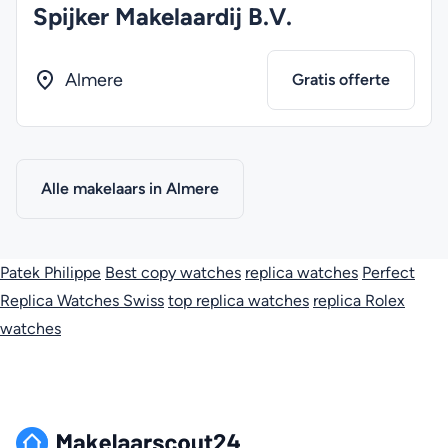
Spijker Makelaardij B.V.
Almere
Gratis offerte
Alle makelaars in Almere
Patek Philippe
Best copy watches
replica watches
Perfect
Replica Watches Swiss
top replica watches
replica Rolex
watches