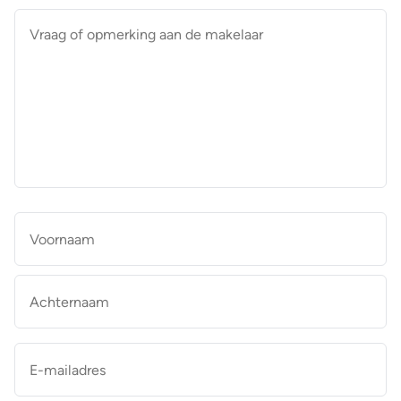
Vraag
of
opmerking
aan
de
makelaar
*
Naam
*
Vo
Ac
E-
mailadres
*