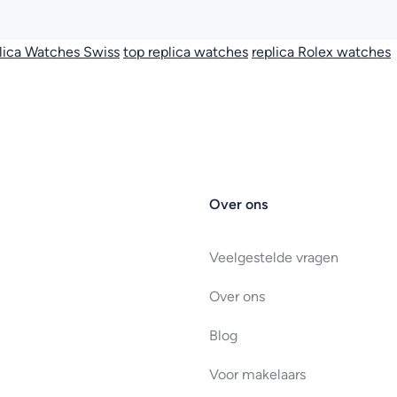
lica Watches Swiss
top replica watches
replica Rolex watches
Over ons
Veelgestelde vragen
Over ons
Blog
Voor makelaars