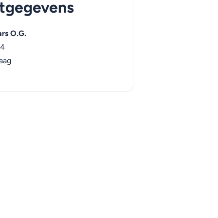
tgegevens
rs O.G.
34
aag