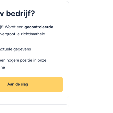
uw bedrijf?
jf! Wordt een
gecontroleerde
vergroot je zichtbaarheid
actuele gegevens
een hogere positie in onze
ine
Aan de slag