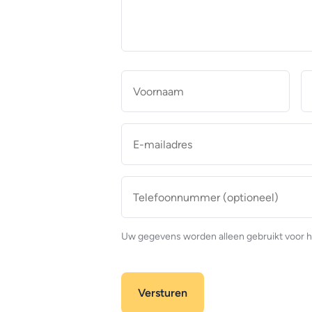
makelaar
*
Naam
*
Voor
E-
mailadres
*
Telefoonnummer
(optioneel)
Uw gegevens worden alleen gebruikt voor h