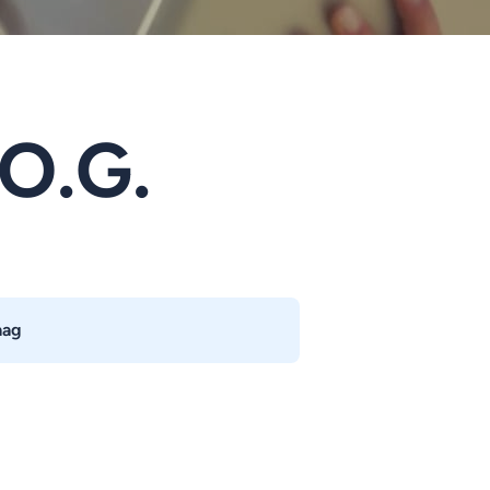
 O.G.
aag