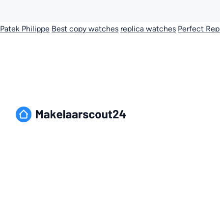
Patek Philippe
Best copy watches
replica watches
Perfect Rep