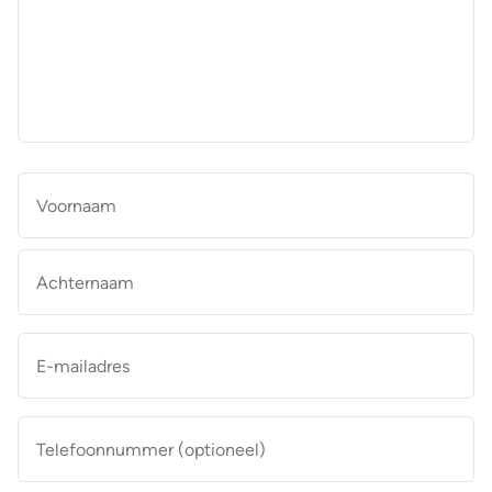
aan
de
makelaar
*
Naam
*
Vo
Ac
E-
mailadres
*
Telefoonnummer
(optioneel)