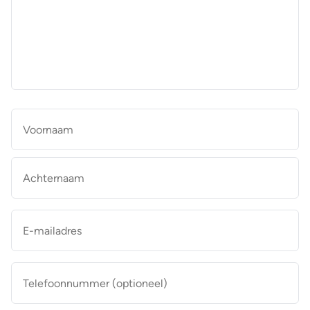
aan
de
makelaar
*
Naam
*
Vo
Ac
E-
mailadres
*
Telefoonnummer
(optioneel)