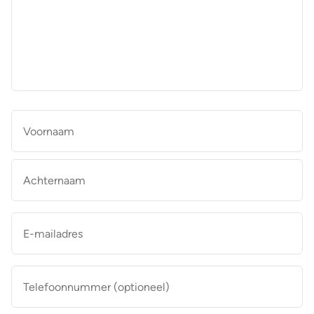
aan
de
makelaar
*
Naam
*
Vo
Ac
E-
mailadres
*
Telefoonnummer
(optioneel)