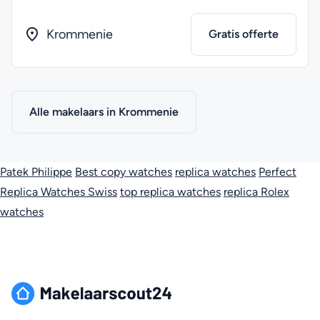
Krommenie
Gratis offerte
Alle makelaars in Krommenie
Patek Philippe
Best copy watches
replica watches
Perfect
Replica Watches Swiss
top replica watches
replica Rolex
watches