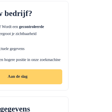
w bedrijf?
f! Wordt een
gecontroleerde
rgroot je zichtbaarheid
ctuele gegevens
en hogere positie in onze zoekmachine
Aan de slag
gegevens