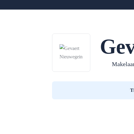
Gev
Makelaar
T