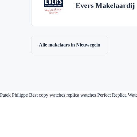
Evers Makelaardij
Alle makelaars in Nieuwegein
Patek Philippe
Best copy watches
replica watches
Perfect Replica Wat