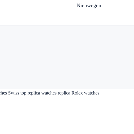
Nieuwegein
ches Swiss
top replica watches
replica Rolex watches