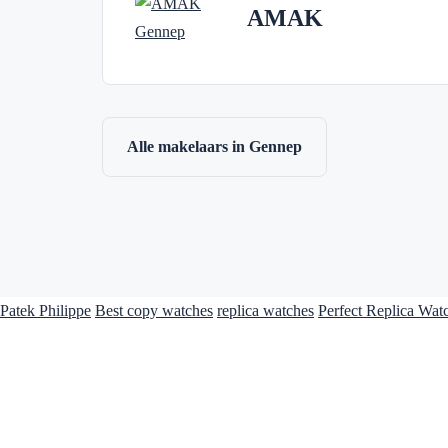
AMAK
Alle makelaars in Gennep
Patek Philippe
Best copy watches
replica watches
Perfect Replica Wat