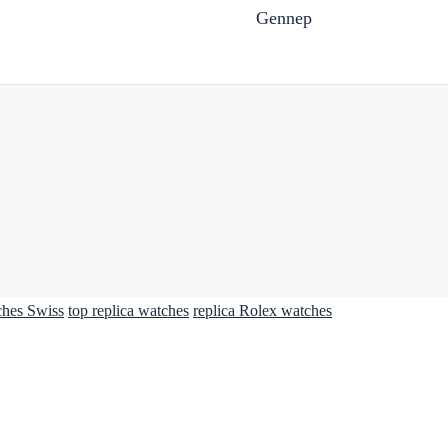
Gennep
ches Swiss
top replica watches
replica Rolex watches