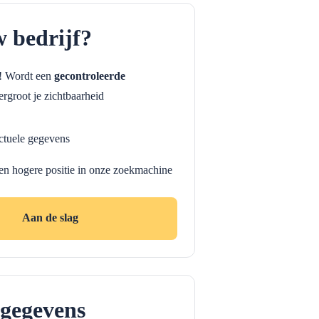
w bedrijf?
f! Wordt een
gecontroleerde
rgroot je zichtbaarheid
ctuele gegevens
en hogere positie in onze zoekmachine
Aan de slag
gegevens