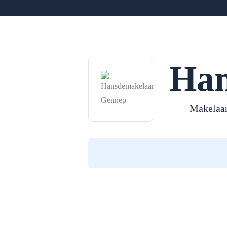
Han
Makelaar