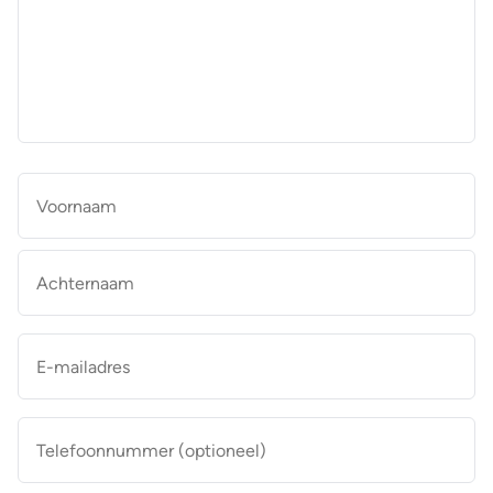
aan
de
makelaar
*
Naam
*
Vo
Ac
E-
mailadres
*
Telefoonnummer
(optioneel)