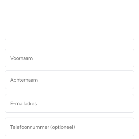
aan
de
makelaar
*
Naam
*
Vo
Ac
E-
mailadres
*
Telefoonnummer
(optioneel)