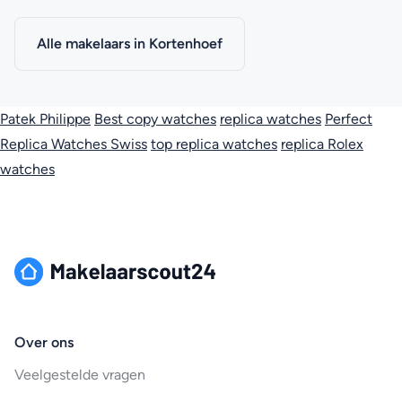
Alle makelaars in Kortenhoef
Patek Philippe
Best copy watches
replica watches
Perfect
Replica Watches Swiss
top replica watches
replica Rolex
watches
Over ons
Veelgestelde vragen