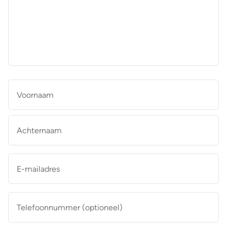
aan
de
makelaar
*
Naam
*
Vo
Ac
E-
mailadres
*
Telefoonnummer
(optioneel)