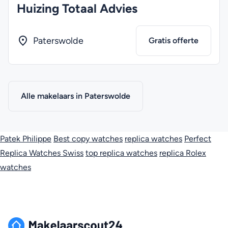
Huizing Totaal Advies
Paterswolde
Gratis offerte
Alle makelaars in Paterswolde
Patek Philippe
Best copy watches
replica watches
Perfect
Replica Watches Swiss
top replica watches
replica Rolex
watches