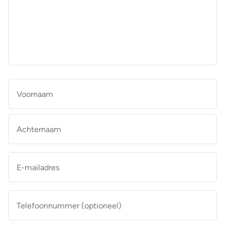
aan
de
makelaar
*
Naam
*
Vo
Ac
E-
mailadres
*
Telefoonnummer
(optioneel)