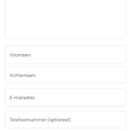
aan
de
makelaar
*
Naam
*
Vo
Ac
E-
mailadres
*
Telefoonnummer
(optioneel)