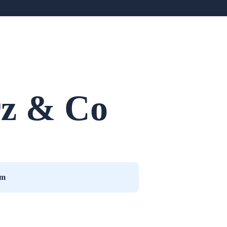
rz & Co
am