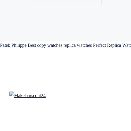
Patek Philippe
Best copy watches
replica watches
Perfect Replica Wat