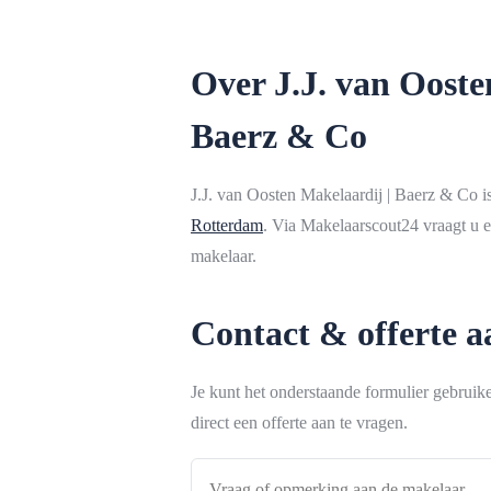
Over J.J. van Ooste
Baerz & Co
J.J. van Oosten Makelaardij | Baerz & Co i
Rotterdam
. Via Makelaarscout24 vraagt u e
makelaar.
Contact & offerte 
Je kunt het onderstaande formulier gebrui
direct een offerte aan te vragen.
Vraag