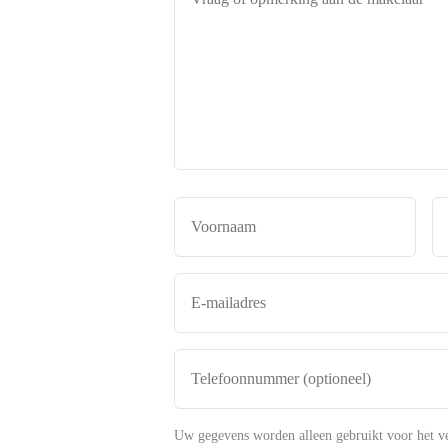
of
opmerking
aan
de
makelaar
*
Naam
*
Voor
E-
mailadres
*
Telefoonnummer
(optioneel)
Uw gegevens worden alleen gebruikt voor het v