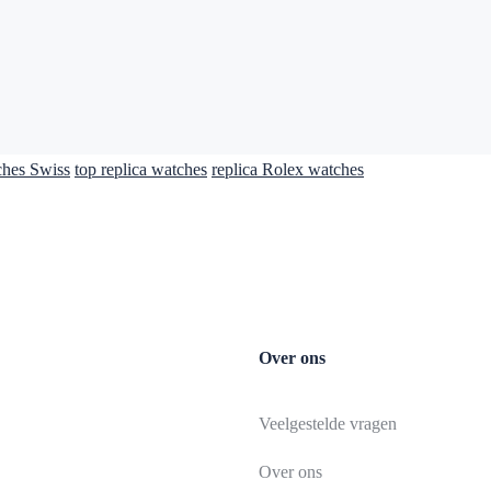
ches Swiss
top replica watches
replica Rolex watches
Over ons
Veelgestelde vragen
Over ons