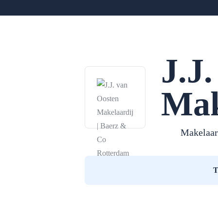
J.J
Mak
Makelaar
T