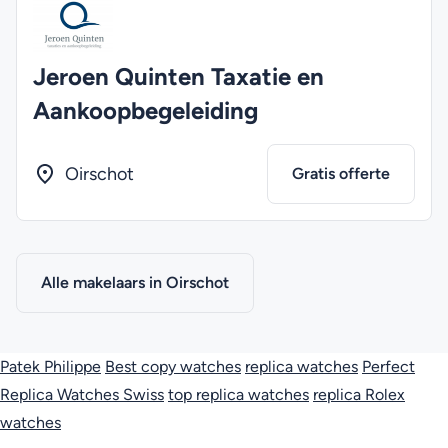
Jeroen Quinten Taxatie en
Aankoopbegeleiding
Oirschot
Gratis offerte
Alle makelaars in Oirschot
Patek Philippe
Best copy watches
replica watches
Perfect
Replica Watches Swiss
top replica watches
replica Rolex
watches