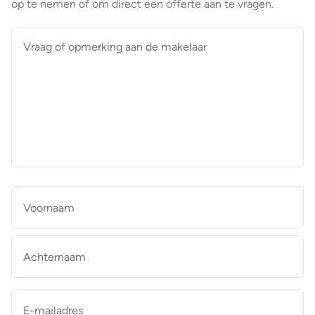
op te nemen of om direct een offerte aan te vragen.
Vraag
of
opmerking
aan
de
makelaar
*
Naam
*
Vo
Ac
E-