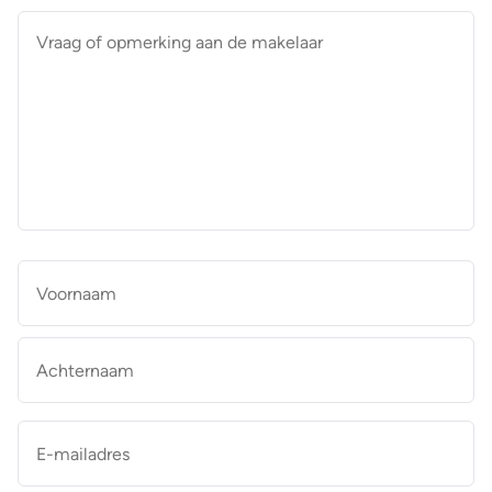
Vraag
of
opmerking
aan
de
makelaar
*
Naam
*
Vo
Ac
E-
mailadres
*