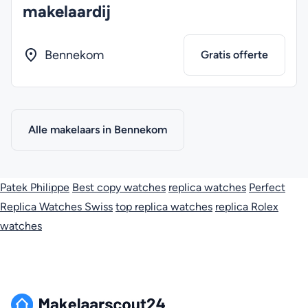
makelaardij
Bennekom
Gratis offerte
Alle makelaars in Bennekom
Patek Philippe
Best copy watches
replica watches
Perfect
Replica Watches Swiss
top replica watches
replica Rolex
watches