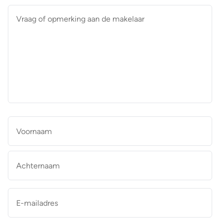
Vraag
of
opmerking
aan
de
makelaar
*
Naam
*
Vo
Ac
E-
mailadres
*