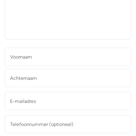
aan
de
makelaar
*
Naam
*
Vo
Ac
E-
mailadres
*
Telefoonnummer
(optioneel)