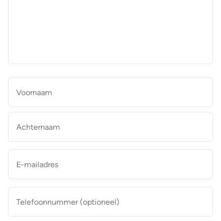
aan
de
makelaar
*
Naam
*
Vo
Ac
E-
mailadres
*
Telefoonnummer
(optioneel)