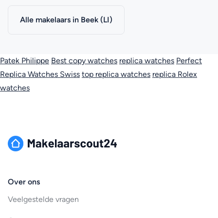
Alle makelaars in Beek (LI)
Patek Philippe
Best copy watches
replica watches
Perfect
Replica Watches Swiss
top replica watches
replica Rolex
watches
Over ons
Veelgestelde vragen