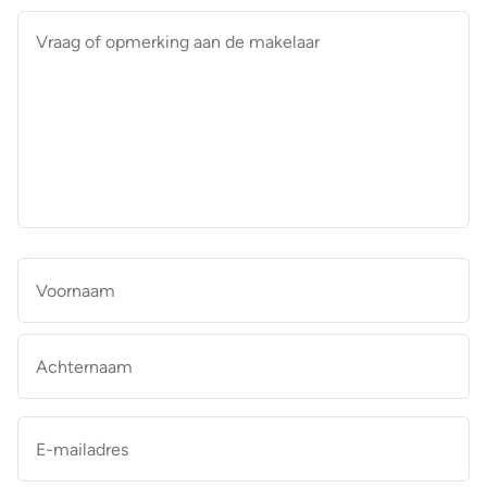
Vraag
of
opmerking
aan
de
makelaar
*
Naam
*
Vo
Ac
E-
mailadres
*