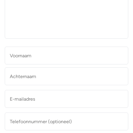
aan
de
makelaar
*
Naam
*
Vo
Ac
E-
mailadres
*
Telefoonnummer
(optioneel)