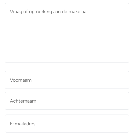
Vraag
of
opmerking
aan
de
makelaar
*
Naam
*
Vo
Ac
E-
mailadres
*