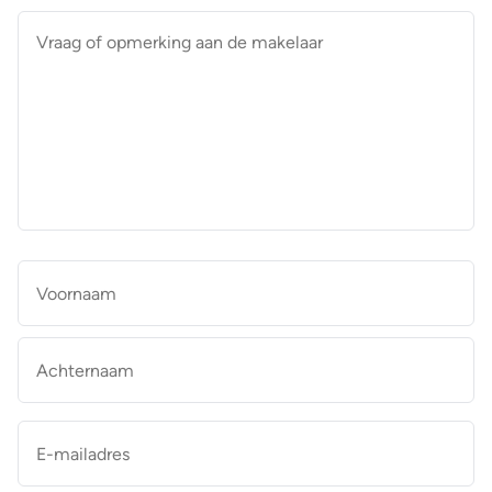
Vraag
of
opmerking
aan
de
makelaar
*
Naam
*
Vo
Ac
E-
mailadres
*