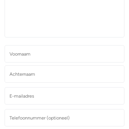
aan
de
makelaar
*
Naam
*
Vo
Ac
E-
mailadres
*
Telefoonnummer
(optioneel)