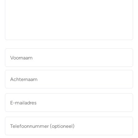
aan
de
makelaar
*
Naam
*
Vo
Ac
E-
mailadres
*
Telefoonnummer
(optioneel)