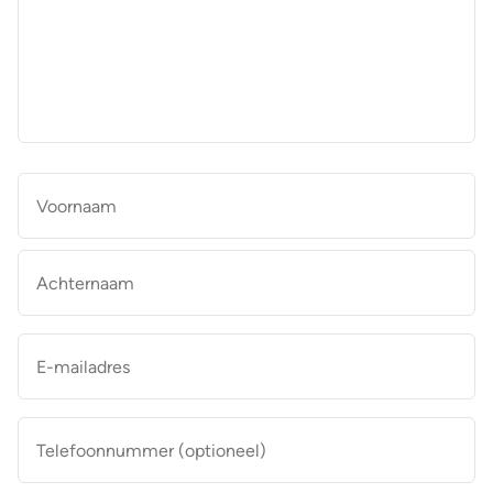
aan
de
makelaar
*
Naam
*
Vo
Ac
E-
mailadres
*
Telefoonnummer
(optioneel)