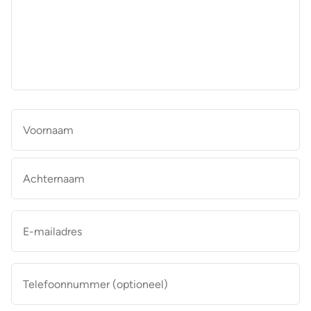
aan
de
makelaar
*
Naam
*
Vo
Ac
E-
mailadres
*
Telefoonnummer
(optioneel)