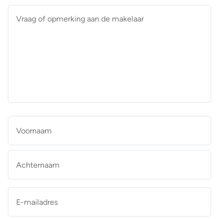
Vraag
of
opmerking
aan
de
makelaar
*
Naam
*
Vo
Ac
E-
mailadres
*