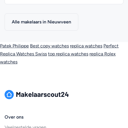
Alle makelaars in Nieuwveen
Patek Philippe
Best copy watches
replica watches
Perfect
Replica Watches Swiss
top replica watches
replica Rolex
watches
Over ons
Veelgestelde vragen