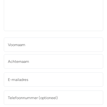
aan
de
makelaar
*
Naam
*
Vo
Ac
E-
mailadres
*
Telefoonnummer
(optioneel)