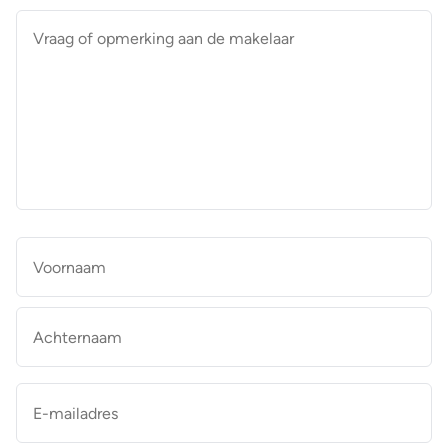
Vraag
of
opmerking
aan
de
makelaar
*
Naam
*
Vo
Ac
E-
mailadres
*