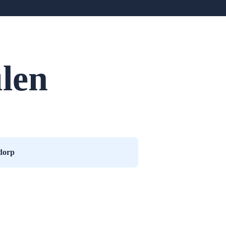
len
dorp