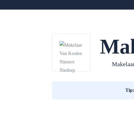
Mak
Makelaar
Tip