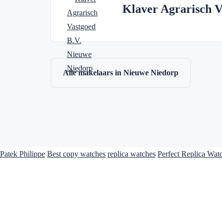
Klaver Agrarisch V
Alle makelaars in Nieuwe Niedorp
Patek Philippe
Best copy watches
replica watches
Perfect Replica Wat