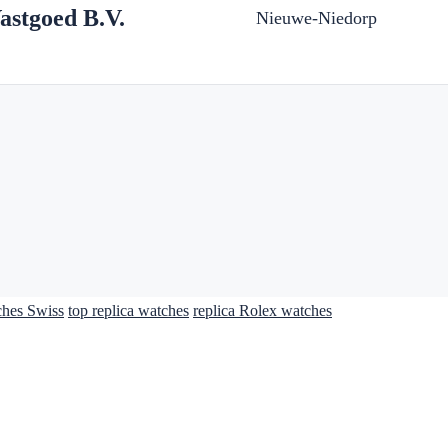
astgoed B.V.
Nieuwe-Niedorp
ches Swiss
top replica watches
replica Rolex watches