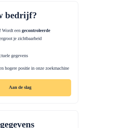
w bedrijf?
f! Wordt een
gecontroleerde
rgroot je zichtbaarheid
ctuele gegevens
en hogere positie in onze zoekmachine
Aan de slag
gegevens